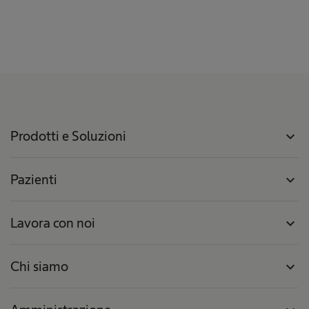
Prodotti e Soluzioni
expand_more
Pazienti
expand_more
Lavora con noi
expand_more
Chi siamo
expand_more