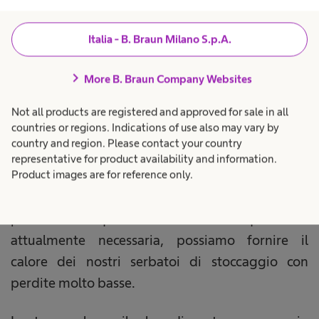
scarto
Italia - B. Braun Milano S.p.A.
Tuttavia, l'accumulo di energia è solo un aspetto
chevron_right
More B. Braun Company Websites
del concetto energetico globale di N.I.C.O. L'altro
è l'uso mirato di questa energia e, soprattutto, il
Not all products are registered and approved for sale in all
countries or regions. Indications of use also may vary by
recupero del calore di scarto. André Schaller,
country and region. Please contact your country
responsabile di produzione del Sempach
representative for product availability and information.
Product images are for reference only.
Competence Center, spiega: "Lavoriamo con
temperature diverse per circa 60 prodotti che
produciamo qui. A seconda di quale sia
attualmente necessaria, possiamo fornire il
calore dei nostri serbatoi di stoccaggio con
perdite molto basse.