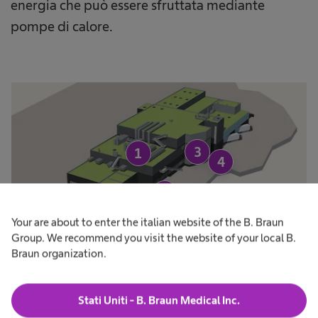
energia che può essere sfruttata mediante
pompe di calore.
3
1
4
2
Your are about to enter the italian website of the B. Braun
Group. We recommend you visit the website of your local B.
Braun organization.
Utilizzo del calore di
Stati Uniti - B. Braun Medical Inc.