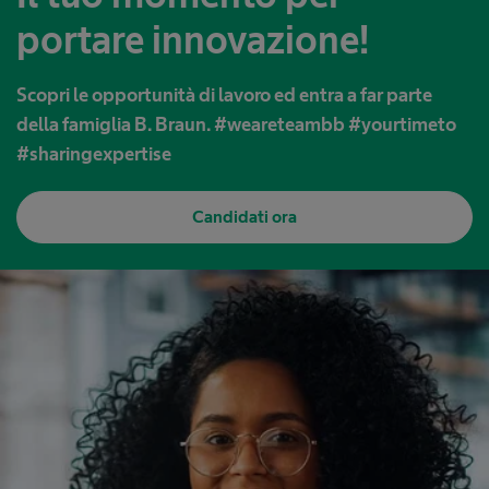
portare innovazione!
Scopri le opportunità di lavoro ed entra a far parte
della famiglia B. Braun. #weareteambb #yourtimeto
#sharingexpertise
Candidati ora