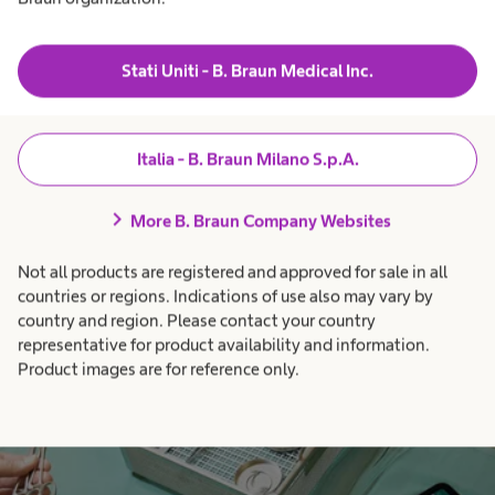
Stati Uniti - B. Braun Medical Inc.
Italia - B. Braun Milano S.p.A.
chevron_right
More B. Braun Company Websites
Il coraggio di cambiare
Not all products are registered and approved for sale in all
Il fatto che B. Braun possa cambiare è stato dimostrato nel
countries or regions. Indications of use also may vary by
corso dei suoi oltre 180 anni di storia. Facciamo affidamento
country and region. Please contact your country
sull'apertura, il coraggio e la flessibilità dei nostri dipendenti.
representative for product availability and information.
Product images are for reference only.