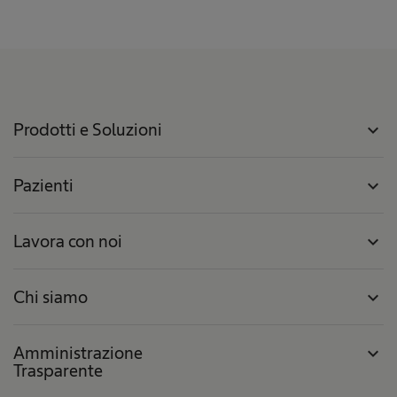
Prodotti e Soluzioni
expand_more
Pazienti
expand_more
Lavora con noi
expand_more
Chi siamo
expand_more
Amministrazione
expand_more
Trasparente