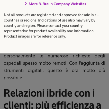
chevron_right
More B. Braun Company Websites
l'importanza dei rapporti ibridi con i clienti va
ben oltre. Nel quinto paese più grande al mondo,
Not all products are registered and approved for sale in all
il modello ibrido offre la possibilità a molti
countries or regions. Indications of use also may vary by
country and region. Please contact your country
piccoli ospedali di beneficiare per la prima volta
representative for product availability and information.
della tecnologia medica all'avanguardia. In
Product images are for reference only.
passato, era semplicemente impossibile per i
consulenti di vendita di B. Braun gestire
personalmente le numerose richieste degli
ospedali spesso molto remoti. Con l'aggiunta di
strumenti digitali, questo è ora molto più
possibile.
Relazioni ibride con i
clienti: più efficienza a