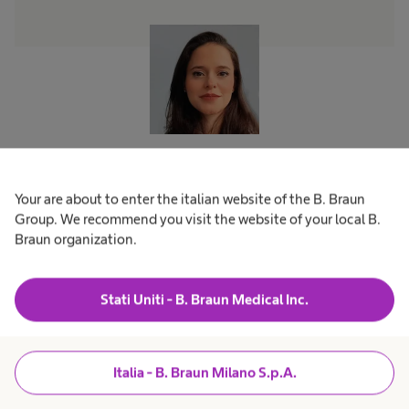
Your are about to enter the italian website of the B. Braun
Group. We recommend you visit the website of your local B.
Per la maggior parte dei clienti di B. Braun, il
Braun organization.
modello ibrido significa investire meno risorse
nell'acquisto e nella gestione delle attrezzature
Stati Uniti - B. Braun Medical Inc.
mediche, e dunque potersi concentrarsi sul loro
obiettivo più importante: la salute dei
pazienti. Ma in un grande paese come il Brasile,
Italia - B. Braun Milano S.p.A.
con la sua struttura ospedaliera su piccola scala,