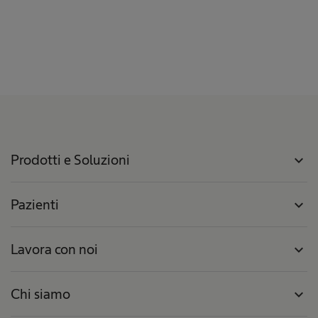
Prodotti e Soluzioni
expand_more
Pazienti
expand_more
Lavora con noi
expand_more
Chi siamo
expand_more