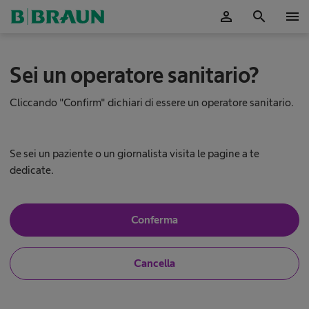
person
search
menu
T
Sei un operatore sanitario?
e
r
a
Cliccando "Confirm" dichiari di essere un operatore sanitario.
p
i
e
Se sei un paziente o un giornalista visita le pagine a te
S
dedicate.
c
S
Conferma
ì
o
,
s
N
Cancella
o
p
o
n
,
o
n
u
o
n