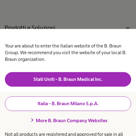
r
Gestione
n
o
navigate_next
s
p
dell'incontinenza
o
e
i
e urologia
n
r
o
a
Prodotti e Soluzioni
expand_more
u
t
n
l
o
navigate_next
Odontoiatria
o
r
p
e
Your are about to enter the italian website of the B. Braun
Pazienti
expand_more
e
s
e
Prevenzione e
r
Group. We recommend you visit the website of your local B.
a
a
n
Braun organization.
navigate_next
controllo delle
t
i
Lavora con noi
expand_more
n
o
t
infezioni
r
a
e
r
Stati Uniti - B. Braun Medical Inc.
Terapia
s
i
o
Chi siamo
expand_more
navigate_next
a
o
infusionale
n
.
i
s
t
Amministrazione
expand_more
Italia - B. Braun Milano S.p.A.
a
Terapia vascolare
Trasparente
navigate_next
r
t
interventistica
i
chevron_right
o
More B. Braun Company Websites
.
Italia
Chirurgia
Not all products are registered and approved for sale in all