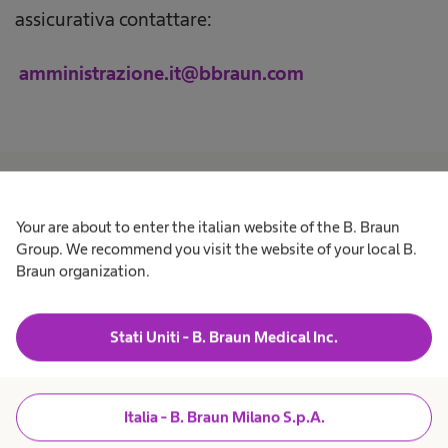
assicurativa contattare:
amministrazione.it@bbraun.com
Your are about to enter the italian website of the B. Braun
Prodotti e Soluzioni
expand_more
Group. We recommend you visit the website of your local B.
Braun organization.
Pazienti
expand_more
Stati Uniti - B. Braun Medical Inc.
Lavora con noi
expand_more
Italia - B. Braun Milano S.p.A.
Chi siamo
expand_more