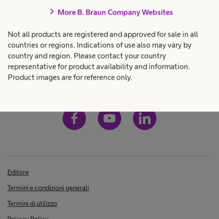
chevron_right
More B. Braun Company Websites
Amministrazione
expand_more
Trasparente
Not all products are registered and approved for sale in all
countries or regions. Indications of use also may vary by
country and region. Please contact your country
representative for product availability and information.
Italia
Product images are for reference only.
Editore
Termini e condizioni generali
Termini di utilizzo