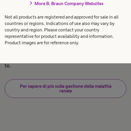
chevron_right
La qualità della vita
More B. Braun Company Websites
Not all products are registered and approved for sale in all
quotidiana
countries or regions. Indications of use also may vary by
country and region. Please contact your country
representative for product availability and information.
Cosa significa per te la qualità della vita? Ci sono
Product images are for reference only.
molti aspetti da considerare. Osserva le diverse
aree della tua vita e valuta cosa è importante per
te.
Per sapere di più sulla gestione della malattia
renale