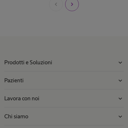
chevron_left
chevron_right
Prodotti e Soluzioni
expand_more
Pazienti
expand_more
Lavora con noi
expand_more
Chi siamo
expand_more