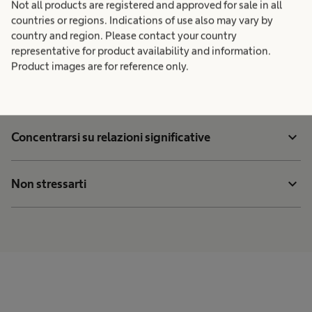
Not all products are registered and approved for sale in all
countries or regions. Indications of use also may vary by
country and region. Please contact your country
expand_more
Guardare la televisione in modo più consapevole
representative for product availability and information.
Product images are for reference only.
expand_more
Ottimizzare le attività
expand_more
Concentrarsi su relazioni significative
expand_more
Non stressarti