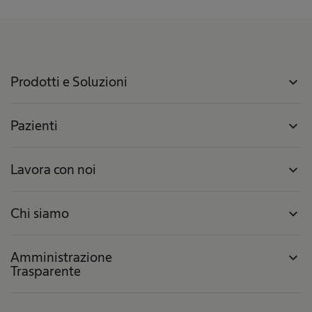
Prodotti e Soluzioni
expand_more
Pazienti
expand_more
Lavora con noi
expand_more
Chi siamo
expand_more
Amministrazione
expand_more
Trasparente