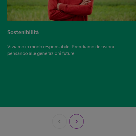
Sostenibilità
Viviamo in modo responsabile. Prendiamo decisioni
pensando alle generazioni future.
chevron_left
chevron_right