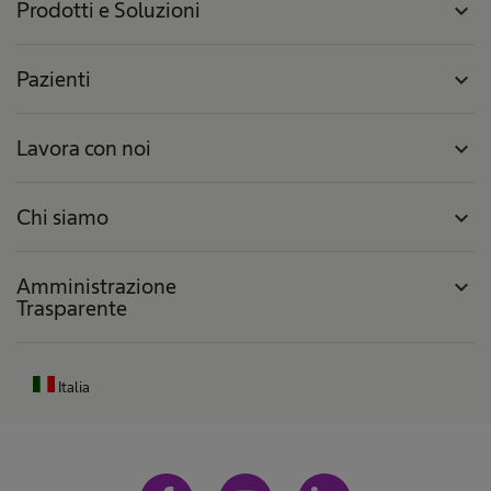
Prodotti e Soluzioni
expand_more
Pazienti
expand_more
Lavora con noi
expand_more
Chi siamo
expand_more
Amministrazione
expand_more
Trasparente
Italia