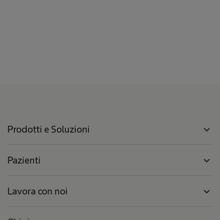
Prodotti e Soluzioni
expand_more
Pazienti
expand_more
Lavora con noi
expand_more