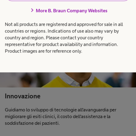
chevron_right
More B. Braun Company Websites
Not all products are registered and approved for sale in all
countries or regions. Indications of use also may vary by
country and region. Please contact your country
representative for product availability and information.
Product images are for reference only.
Innovazione
Guidiamo lo sviluppo di tecnologie all'avanguardia per
migliorare gli esiti clinici, il costo dell'assistenza e la
soddisfazione dei pazienti.