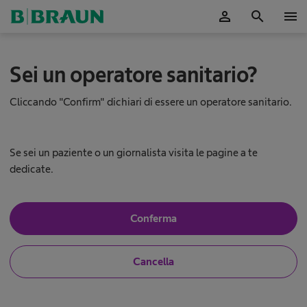
person
search
menu
C
Sei un operatore sanitario?
h
i
r
Cliccando "Confirm" dichiari di essere un operatore sanitario.
u
r
g
i
Se sei un paziente o un giornalista visita le pagine a te
a
dedicate.
r
o
b
S
Conferma
o
ì
t
,
i
s
c
N
Cancella
o
o
n
a
,
o
n
u
o
n