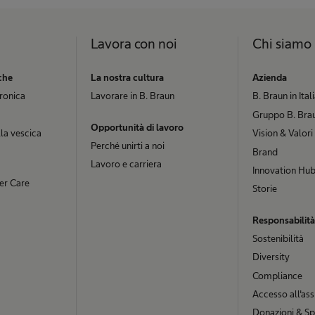
Lavora con noi
Chi siamo
che
La nostra cultura
Azienda
cronica
Lavorare in B. Braun
B. Braun in Ital
Gruppo B. Brau
Opportunità di lavoro
la vescica
Vision & Valori
Perché unirti a noi
Brand
Lavoro e carriera
Innovation Hu
er Care
Storie
Responsabilità
Sostenibilità
Diversity
Compliance
Accesso all'ass
Donazioni & Sp