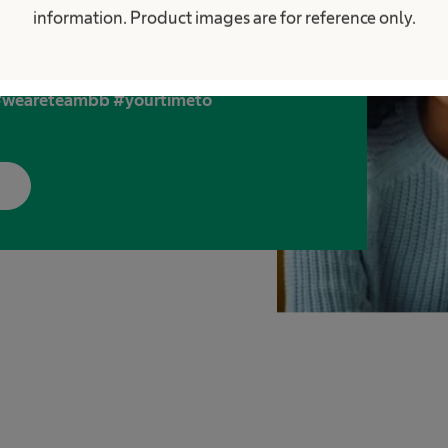
ti con noi!
information. Product images are for reference only.
à di lavoro ed entra a far parte della
. #weareteambb #yourtimeto