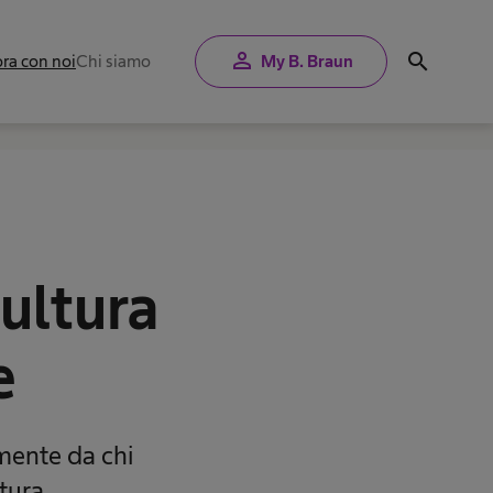
person
search
ra con noi
Chi siamo
My B. Braun
cultura
e
amente da chi
tura.