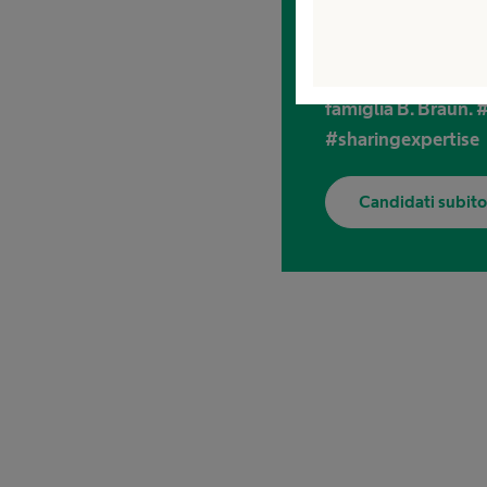
impegnar
Scopri le opportunit
famiglia B. Braun
#sharingexpertise
Candidati subito