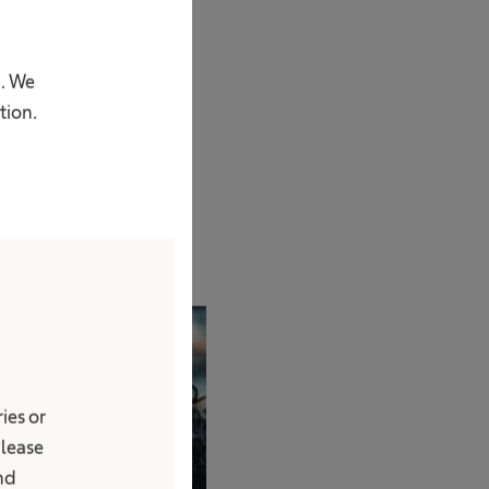
noi
p. We
e.
tion.
ies or
Please
and