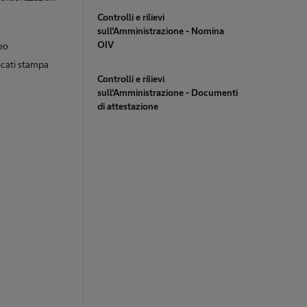
Controlli e rilievi
sull'Amministrazione - Nomina
OIV
eo
cati stampa
Controlli e rilievi
sull'Amministrazione - Documenti
di attestazione