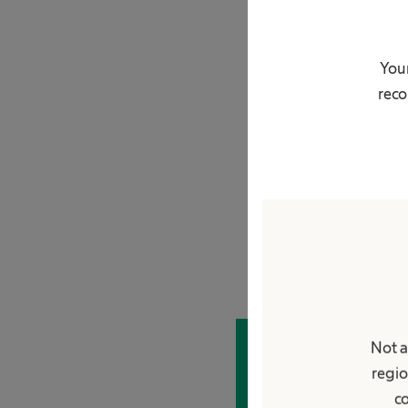
Lavoro & C
Your
Scopri le tue opportu
reco
Not a
Il tuo 
regio
co