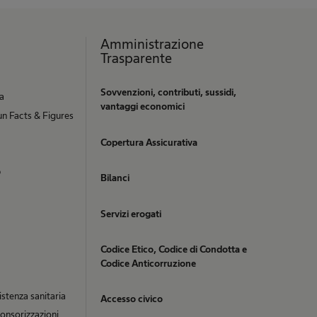
Amministrazione
Trasparente
Sovvenzioni, contributi, sussidi,
ia
vantaggi economici
n Facts & Figures
Copertura Assicurativa
b
Bilanci
Servizi erogati
Codice Etico, Codice di Condotta e
Codice Anticorruzione
istenza sanitaria
Accesso civico
onsorizzazioni