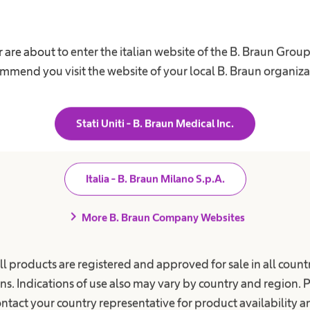
arriera
Perchè unirti a 
 are about to enter the italian website of the B. Braun Grou
nità di carriera in B. Braun.
Libera tutto il tuo potenzial
mmend you visit the website of your local B. Braun organiza
Stati Uniti - B. Braun Medical Inc.
Italia - B. Braun Milano S.p.A.
chevron_right
More B. Braun Company Websites
ll products are registered and approved for sale in all countr
momento per
ns. Indications of use also may vary by country and region. 
ntact your country representative for product availability 