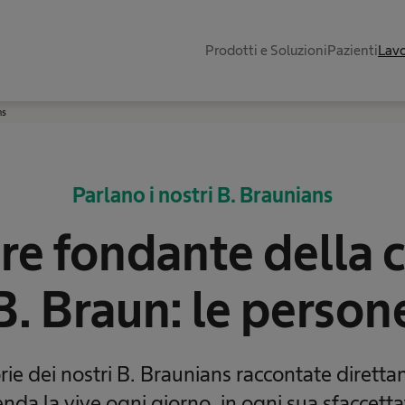
Prodotti e Soluzioni
Pazienti
Lavo
ns
Parlano i nostri B. Braunians
ore fondante della 
B. Braun: le person
orie dei nostri B. Braunians raccontate dirett
ienda la vive ogni giorno, in ogni sua sfaccetta