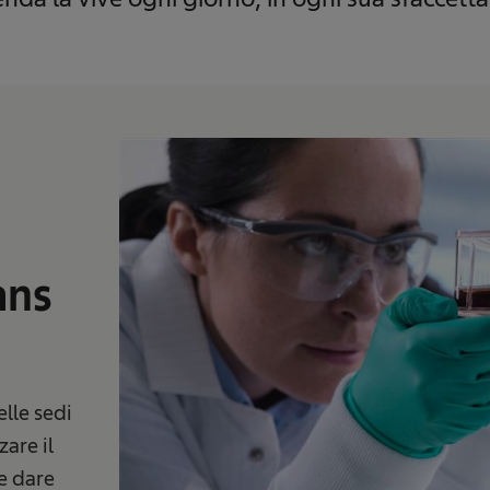
ans
lle sedi
are il
 e dare