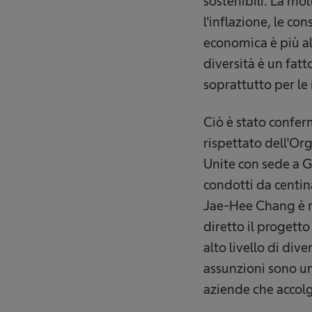
sostenibili. La mol
l'inflazione, le c
economica è più al
diversità è un fatt
soprattutto per le
Ciò è stato confer
rispettato dell'Or
Unite con sede a G
condotti da centina
Jae-Hee Chang è r
diretto il progett
alto livello di div
assunzioni sono u
aziende che accolg