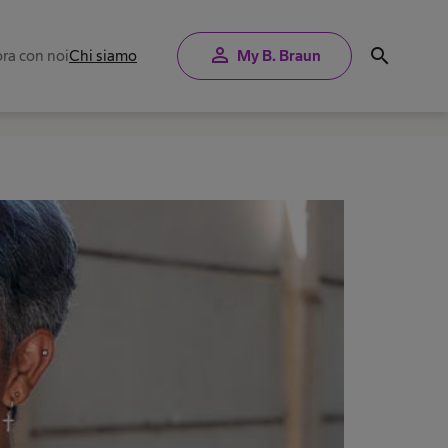
person
search
ra con noi
Chi siamo
My B. Braun