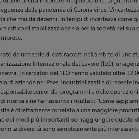
titudine di crisi in corso è inequivocabile: la guerra i
onseguenze della pandemia di Corona virus. L'incertezza
ta che mai da decenni. In tempi di incertezza come que
ore critico di stabilizzazione sia per la società nel suo
 imprese.
mato da una serie di dati raccolti nell'ambito di uno
ganizzazione Internazionale del Lavoro (ILO), un'agenz
inevra. I ricercatori dell'ILO hanno valutato oltre 12
ia di aziende nei Paesi industrializzati e di recente i
esponsabile senior dei programmi e delle operazioni 
o di ricerca e ne ha riassunto i risultati: "Come sappi
ersità è direttamente correlato a una maggiore produtt
no dei modi più importanti per raggiungere questo ob
ono la diversità sono semplicemente più interessanti