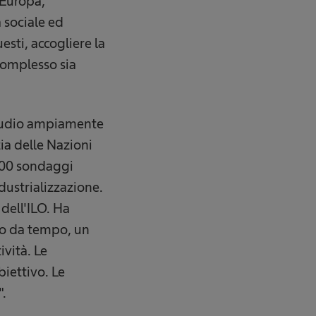
n Europa,
 sociale ed
sti, accogliere la
 complesso sia
 studio ampiamente
ia delle Nazioni
.000 sondaggi
ndustrializzazione.
dell'ILO. Ha
amo da tempo, un
ività. Le
iettivo. Le
".