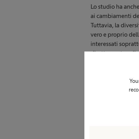
Lo studio ha anche 
ai cambiamenti del
Tuttavia, la divers
vero e proprio del
interessati soprat
direttamente colleg
tutti, in realtà - 
è un aspetto fonda
ed è proprio quest
Your
reco
produce una qualità
che aziendale: la r
“Come sappia