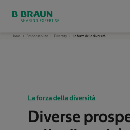
B
Home
Responsabilità
Diversity
La forza della diversità
.
B
r
a
u
n
S
h
a
r
i
n
g
E
La forza della diversità
x
p
e
r
Diverse prospe
t
i
s
e