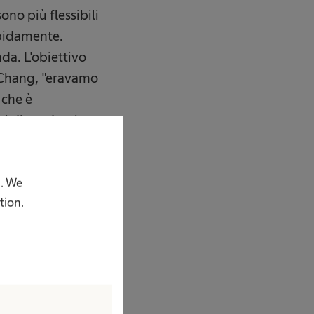
ono più flessibili
apidamente.
nda. L'obiettivo
o Chang, "eravamo
 che è
, i dipendenti -
ltra parte, e questo
o essere se stessi
 combinazione
p. We
tion.
livello individuale
ità.
 di diversità