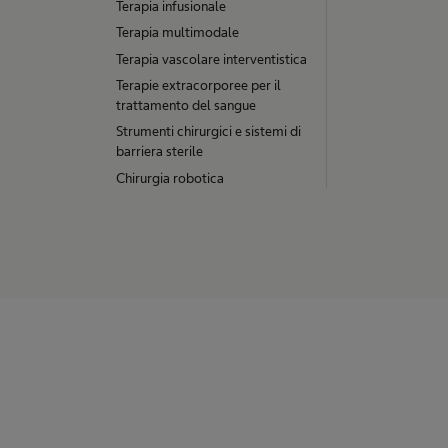
Terapia infusionale
t
Terapia multimodale
a
Terapia vascolare interventistica
d
Terapie extracorporee per il
i
trattamento del sangue
n
Strumenti chirurgici e sistemi di
barriera sterile
a
Chirurgia robotica
t
e
r
m
a
l
e
n
e