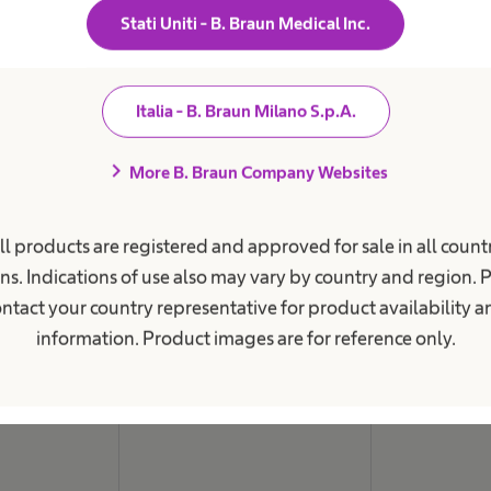
i
Stati Uniti - B. Braun Medical Inc.
Sostenibilità
t
a
Diversity
r
Compliance
i
o
Italia - B. Braun Milano S.p.A.
Accesso all'ass
.
Donazioni & Sp
chevron_right
More B. Braun Company Websites
Media
Immagini e vid
ll products are registered and approved for sale in all countr
News e comuni
ns. Indications of use also may vary by country and region. 
Contatti
ntact your country representative for product availability 
Sedi
information. Product images are for reference only.
Scrivici
SAP Ariba