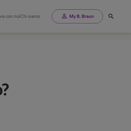
person
search
ra con noi
Chi siamo
My B. Braun
o?