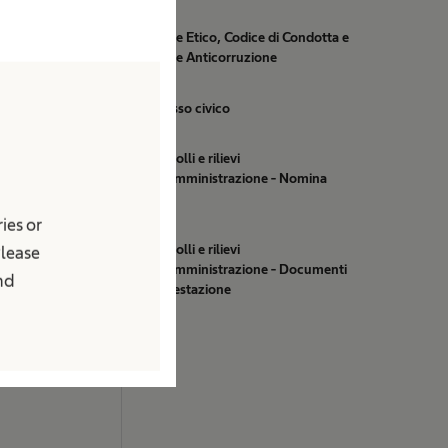
Codice Etico, Codice di Condotta e
Codice Anticorruzione
istenza sanitaria
Accesso civico
onsorizzazioni
Controlli e rilievi
sull'Amministrazione - Nomina
OIV
eo
ies or
cati stampa
Controlli e rilievi
Please
sull'Amministrazione - Documenti
and
di attestazione