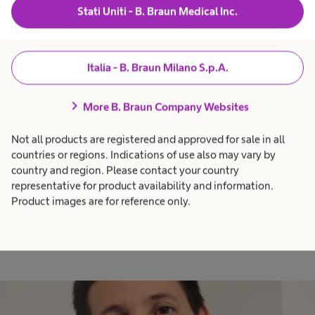
Stati Uniti - B. Braun Medical Inc.
Italia - B. Braun Milano S.p.A.
chevron_right
More B. Braun Company Websites
Not all products are registered and approved for sale in all
countries or regions. Indications of use also may vary by
country and region. Please contact your country
representative for product availability and information.
Product images are for reference only.
Olga Zhiznevskaya
B. Braun Russia