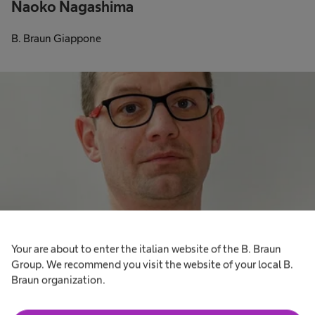
Naoko Nagashima
B. Braun Giappone
Your are about to enter the italian website of the B. Braun
Group. We recommend you visit the website of your local B.
Jakub Szulc
Braun organization.
B. Braun Polonia