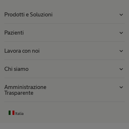
Prodotti e Soluzioni
expand_more
Pazienti
expand_more
Lavora con noi
expand_more
Chi siamo
expand_more
Amministrazione
expand_more
Trasparente
Italia