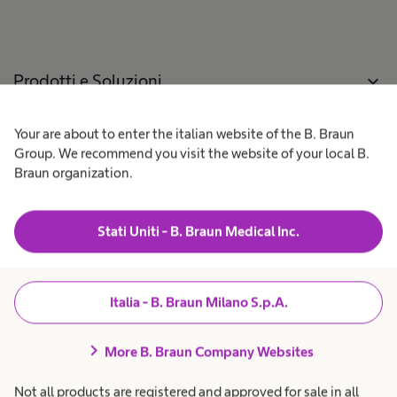
f
C
n
o
s
p
o
o
e
o
n
r
o
a
m
Prodotti e Soluzioni
expand_more
u
t
r
n
o
u
o
r
p
e
n
Your are about to enter the italian website of the B. Braun
Pazienti
expand_more
e
s
n
r
Group. We recommend you visit the website of your local B.
a
a
n
Braun organization.
i
i
t
i
Lavora con noi
expand_more
o
t
c
r
a
e
r
t
Stati Uniti - B. Braun Medical Inc.
s
i
a
Chi siamo
expand_more
a
o
n
.
u
z
i
t
Amministrazione
expand_more
Italia - B. Braun Milano S.p.A.
a
i
Trasparente
r
r
i
o
chevron_right
o
More B. Braun Company Websites
.
a
n
Italia
Not all products are registered and approved for sale in all