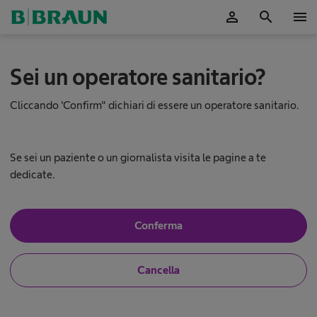
person
search
menu
S
Sei un operatore sanitario?
o
l
u
Cliccando 'Confirm" dichiari di essere un operatore sanitario.
z
i
o
n
Se sei un paziente o un giornalista visita le pagine a te
e
dedicate.
U
S
Conferma
n
ì
,
s
N
a
Cancella
o
o
n
,
o
n
u
o
n