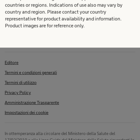
e
countries or regions. Indications of use also may vary by
e
country and region. Please contact your country
t
representative for product availability and information.
f
Product images are for reference only.
r
a
f
s
i
Editore
p
Termini e condizioni generali
c
a
Termini di utilizzo
r
i
Privacy Policy
e
Amministrazione Trasparente
e
n
Impostazioni dei cookie
t
n
In ottemperanza alla circolare del Ministero della Salute del
e
17/02/2010 e alle Linea Guida del Ministero della Salute riguardanti la