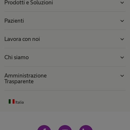
Prodotti e Soluzioni
expand_more
Pazienti
expand_more
Lavora con noi
expand_more
Chi siamo
expand_more
Amministrazione
expand_more
Trasparente
Italia