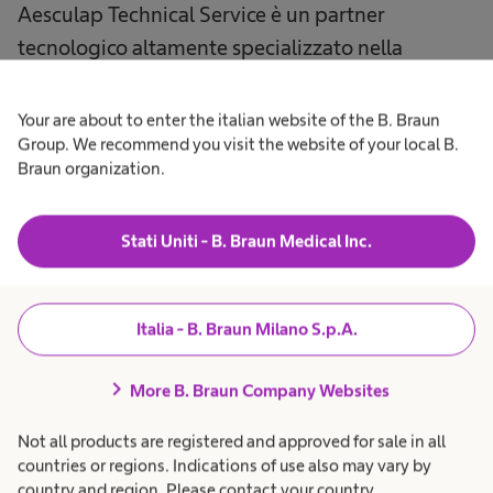
Aesculap Technical Service è un partner
tecnologico altamente specializzato nella
manutenzione dei beni tecnici ed elettronici
delle strutture sanitarie. Grazie ai suoi tecnici
Your are about to enter the italian website of the B. Braun
specializzati, ATS preserva nel tempo la
Group. We recommend you visit the website of your local B.
Braun organization.
funzionalità e il valore economico di strumenti
chirurgici, motori, contenitori e apparecchiature
Stati Uniti - B. Braun Medical Inc.
elettroniche.
Nata nel 2015 dall'unione di Aesculap, uno dei
Italia - B. Braun Milano S.p.A.
principali produttori mondiali di dispositivi
medici dal 1922, e Croma Gio.Batta srl, azienda
chevron_right
More B. Braun Company Websites
padovana leader nell'assistenza tecnica dei
dispositivi medici in sala operatoria dal 1935, è
Not all products are registered and approved for sale in all
countries or regions. Indications of use also may vary by
l'unico fornitore in Italia di servizi di assistenza
country and region. Please contact your country