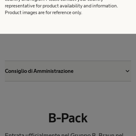
tecnica autorizzati direttamente dal produttore.
representative for product availability and information.
Product images are for reference only.
Scopri di più
expand_more
Consiglio di Amministrazione
B-Pack
Entrata ufficialmente nel Gruppo B. Braun nel