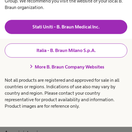
navigate_next
Group. We recommend you visit the website of your local B.
B. Braun Virtual Tours
Braun organization.
Stati Uniti - B. Braun Medical Inc.
Italia - B. Braun Milano S.p.A.
Prodotti e Soluzioni
expand_more
chevron_right
More B. Braun Company Websites
Pazienti
expand_more
Not all products are registered and approved for sale in all
countries or regions. Indications of use also may vary by
country and region. Please contact your country
Lavora con noi
expand_more
representative for product availability and information.
Product images are for reference only.
Chi siamo
expand_more