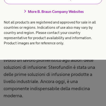
Terapia infusionale
chevron_right
More B. Braun Company Websites
Un lavoro pionieristico: sicurezza, qualità e
Not all products are registered and approved for sale in all
comfort
countries or regions. Indications of use also may vary by
country and region. Please contact your country
representative for product availability and information.
Soluzioni infusionali, cannule metalliche rigide e
Product images are for reference only.
fragili fiale di vetro: ecco come è iniziata la
terapia infusionale negli anni '30. B. Braun ha
svolto un lavoro pionieristico agli albori delle
soluzioni di infusione: Sterofundin è stata una
delle prime soluzioni di infusione prodotte a
livello industriale. Ancora oggi, è una
componente indispensabile della medicina
moderna.