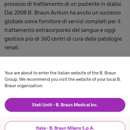
processo di trattamento di un paziente in dialisi.
Dal 2008 B. Braun Avitum ha avuto un successo
globale come fornitore di servizi completi per il
trattamento extracorporeo del sangue e oggi
gestisce più di 360 centri di cura delle patologie
renali.
Scopri la nostra terapia per il trattamento
extracorporeo del sangue
Your are about to enter the italian website of the B. Braun
Group. We recommend you visit the website of your local B.
Braun organization.
Torna all'inizio
Stati Uniti - B. Braun Medical Inc.
Milestones
Italia - B. Braun Milano S.p.A.