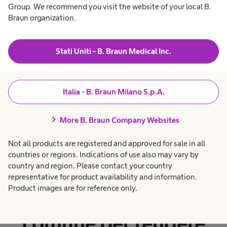
Group. We recommend you visit the website of your local B.
di terreni agricoli
Braun organization.
incolti per
Stati Uniti - B. Braun Medical Inc.
immaginare il futuro.
Ma questa volta non
Italia - B. Braun Milano S.p.A.
siamo soli: anche il
chevron_right
More B. Braun Company Websites
mondo delle imprese
Not all products are registered and approved for sale in all
countries or regions. Indications of use also may vary by
ci supporta, in
country and region. Please contact your country
representative for product availability and information.
Product images are for reference only.
questo sforzo
comune per rendere