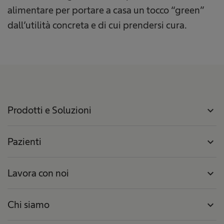
alimentare per portare a casa un tocco “green”
dall’utilità concreta e di cui prendersi cura.
Prodotti e Soluzioni
expand_more
Pazienti
expand_more
Lavora con noi
expand_more
Chi siamo
expand_more