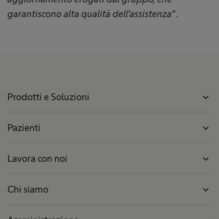
garantiscono alta qualità dell’assistenza
”.
Prodotti e Soluzioni
expand_more
Pazienti
expand_more
Lavora con noi
expand_more
Chi siamo
expand_more