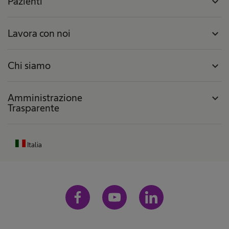
Pazienti
expand_more
Lavora con noi
expand_more
Chi siamo
expand_more
Amministrazione
expand_more
Trasparente
Italia