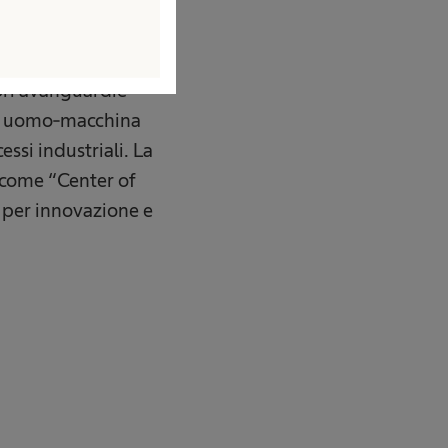
le ferite. In
i ai pazienti
ori avanguardie
gia uomo-macchina
essi industriali. La
, come “Center of
e per innovazione e