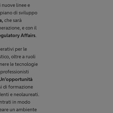
i nuove linee e
l piano di sviluppo
a,
che sarà
erazione, e con il
gulatory Affairs
.
erativi per le
ico, oltre a ruoli
enere le tecnologie
 professionisti
Un’opportunità
si di formazione
denti e neolaureati.
entrati in modo
creare un ambiente