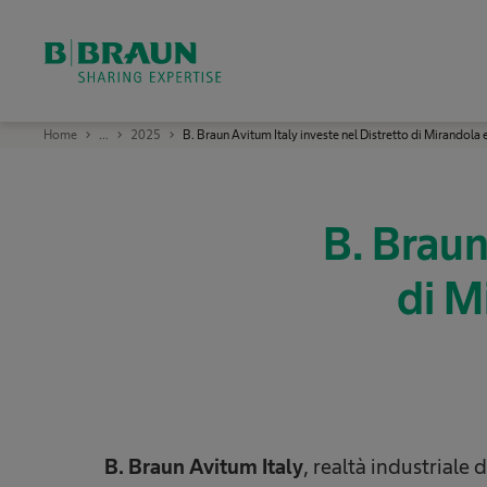
B
Home
...
2025
B. Braun Avitum Italy investe nel Distretto di Mirandola 
.
B
r
a
u
n
B. Braun
S
h
a
di M
r
i
n
g
E
x
p
e
r
t
i
s
B. Braun Avitum Italy
, realtà industriale d
e