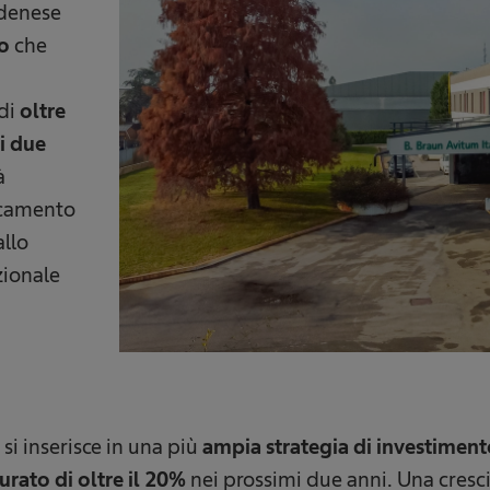
odenese
o
che
 di
oltre
mi due
à
dicamento
allo
zionale
 si inserisce in una più
ampia strategia di investimen
urato di oltre il 20%
nei prossimi due anni. Una cresci