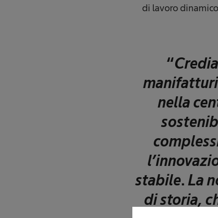
di lavoro dinamico
“
Credia
manifatturi
nella cen
sostenib
complessit
l’innovazi
stabile
.
La n
di storia, 