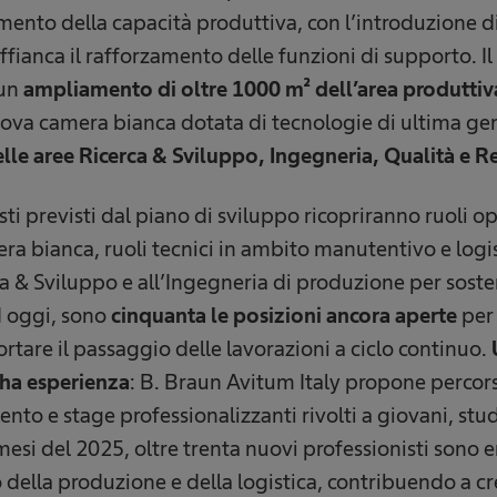
mento della capacità produttiva, con l’introduzione d
affianca il rafforzamento delle funzioni di supporto. I
 un
ampliamento di oltre 1000 m² dell’area produttiv
ova camera bianca dotata di tecnologie di ultima gen
le aree Ricerca & Sviluppo, Ingegneria, Qualità e Re
sti previsti dal piano di sviluppo ricopriranno ruoli op
a bianca, ruoli tecnici in ambito manutentivo e logist
rca & Sviluppo e all’Ingegneria di produzione per sost
d oggi, sono
cinquanta le posizioni ancora aperte
per
rtare il passaggio delle lavorazioni a ciclo continuo.
 ha esperienza
: B. Braun Avitum Italy propone percor
nto e stage professionalizzanti rivolti a giovani, stu
 mesi del 2025, oltre trenta nuovi professionisti sono 
o della produzione e della logistica, contribuendo a 