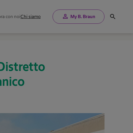
person
search
ra con noi
Chi siamo
My B. Braun
Distretto
anico