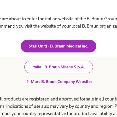
i. In B. Braun ogni assunzione è 
 un futuro: offriamo formazione, s
 are about to enter the italian website of the B. Braun Grou
to in un ambiente di lavoro all’a
mmend you visit the website of your local B. Braun organiza
 di una grande multinazionale che
di azienda di famiglia, dove il la
Stati Uniti - B. Braun Medical Inc.
a, sulla responsabilità e la valoriz
differenze.
”
Italia - B. Braun Milano S.p.A.
chevron_right
More B. Braun Company Websites
Sara Boldrini - HR Director
ll products are registered and approved for sale in all countr
ns. Indications of use also may vary by country and region. 
aly è presente a Mirandola da oltre 30 anni e oggi c
ntact your country representative for product availability 
un
fatturato annuo che nel 2024 ha superato i 100 mi