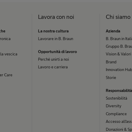
Lavora con noi
Chi siamo
che
La nostra cultura
Azienda
cronica
Lavorare in B. Braun
B. Braun in Ital
Gruppo B. Brau
Opportunità di lavoro
la vescica
Vision & Valori
Perché unirti a noi
Brand
Lavoro e carriera
Innovation Hu
er Care
Storie
Responsabilità
Sostenibilità
Diversity
Compliance
Accesso all'ass
Donazioni & Sp