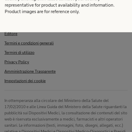
representative for product availability and information.
Product images are for reference only.
Editore
Termini e condizioni generali
Termini di utilizzo
Privacy Policy
Amministrazione Trasparente
Impostazioni dei cookie
In ottemperanza alla circolare del Ministero della Salute del
17/02/2010 e alle Linea Guida del Ministero della Salute riguardanti la
pubblicità sui Dispositivi Medici, la consultazione dei contenuti del sito
web è riservata esclusivamente a medici, farmacisti e altri operatori
sanitari. Le informazioni (testi, immagini, foto, disegni, allegati, ecc.)
relative a Dispositivi Medici e Dispositivi Medico-Diagnostici e Presidi