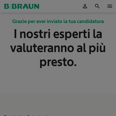
person
search
menu
Grazie per aver inviato la tua candidatura
I nostri esperti la
valuteranno al più
presto.