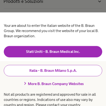
Prodotti e Soluzioni
expand_more
Pazienti
expand_more
Your are about to enter the italian website of the B. Braun
Lavora con noi
expand_more
Group. We recommend you visit the website of your local B.
Braun organization.
Chi siamo
expand_more
Stati Uniti - B. Braun Medical Inc.
Amministrazione
expand_more
Trasparente
Italia - B. Braun Milano S.p.A.
chevron_right
Italia
More B. Braun Company Websites
Not all products are registered and approved for sale in all
countries or regions. Indications of use also may vary by
country and region. Please contact your country