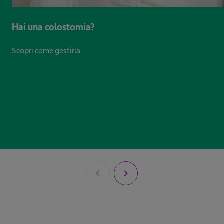
Hai una colostomia?
Scopri come gestirla.​ ​
chevron_left
chevron_right