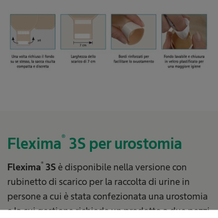
®
Flexima
3S per urostomia
®
Flexima
3S
è disponibile nella versione con
rubinetto di scarico per la raccolta di urine in
persone a cui è stata confezionata una urostomia
e la cui gestione richiede un prodotto a due pezzi