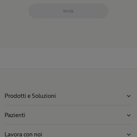
Invia
Prodotti e Soluzioni
expand_more
Pazienti
expand_more
Lavora con noi
expand_more