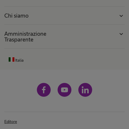
Chi siamo
expand_more
Amministrazione
expand_more
Trasparente
Italia
Editore