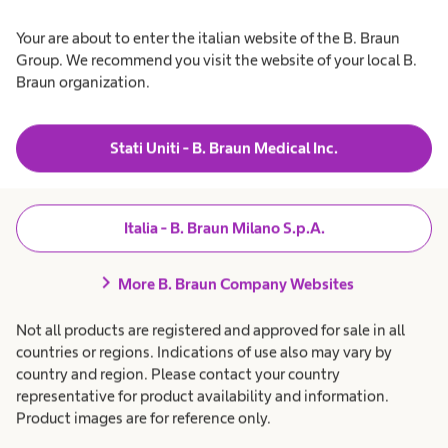
semplice e sottile
Your are about to enter the italian website of the B. Braun
Group. We recommend you visit the website of your local B.
Braun organization.
Caratteristiche sacca:
Stati Uniti - B. Braun Medical Inc.
Rivestito in TNT antifruscio
Valvole anti-reflusso
Confezione da 30 sacche + 30 connettori (rapporto 1:1)
Italia - B. Braun Milano S.p.A.
Priva di lattice e ftalati
Aggancio della cintura con 3 diverse inclinazioni
chevron_right
More B. Braun Company Websites
Capacità: +/- 635 ml
Disponibile nella colorazione trasparente
Not all products are registered and approved for sale in all
countries or regions. Indications of use also may vary by
country and region. Please contact your country
representative for product availability and information.
Product images are for reference only.