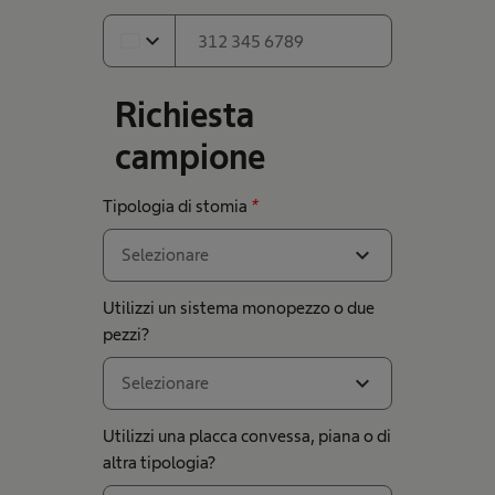
expand_more
Richiesta
campione
Tipologia di stomia
*
expand_more
Selezionare
Utilizzi un sistema monopezzo o due
pezzi?
expand_more
Selezionare
Utilizzi una placca convessa, piana o di
altra tipologia?