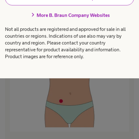
chevron_right
More B. Braun Company Websites
Not all products are registered and approved for sale in all
Ileostomia
countries or regions. Indications of use also may vary by
country and region. Please contact your country
Una stomia a livello dell'intestino tenue (ileo), che consente alle
representative for product availability and information.
feci di passare in una sacca per stomia. Di solito presenta
Product images are for reference only.
un'emissione più liquida.