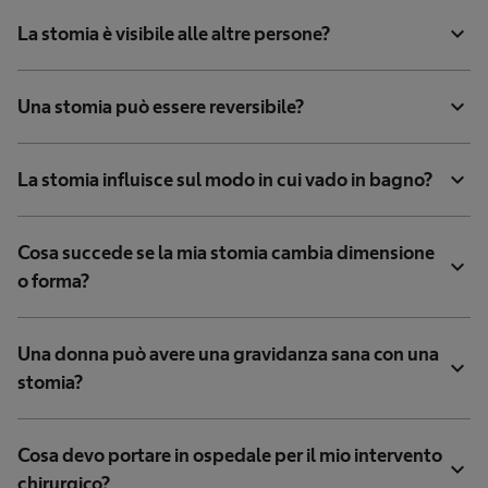
expand_more
La stomia è visibile alle altre persone?
expand_more
Una stomia può essere reversibile?
expand_more
La stomia influisce sul modo in cui vado in bagno?
Cosa succede se la mia stomia cambia dimensione
expand_more
o forma?
Una donna può avere una gravidanza sana con una
expand_more
stomia?
Cosa devo portare in ospedale per il mio intervento
expand_more
chirurgico?