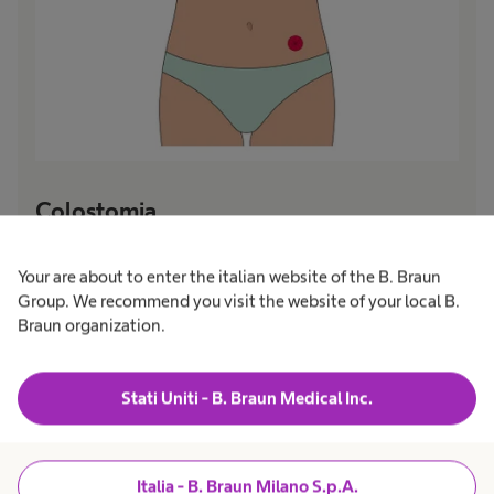
Colostomia
Una stomia a livello dell'intestino crasso (colon), che consente
Your are about to enter the italian website of the B. Braun
alle feci di passare in una sacca per stomia. Di solito presenta
un'emissione di consistenza morbida o solida.
Group. We recommend you visit the website of your local B.
Braun organization.
Stati Uniti - B. Braun Medical Inc.
Italia - B. Braun Milano S.p.A.