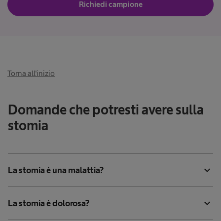
Richiedi campione
Torna all'inizio
Domande che potresti avere sulla
stomia
expand_more
La stomia è una malattia?
expand_more
La stomia è dolorosa?