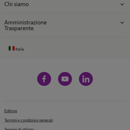
Chi siamo
expand_more
Amministrazione
expand_more
Trasparente
Italia
Editore
Termini e condizioni generali
Termini di utilizzo