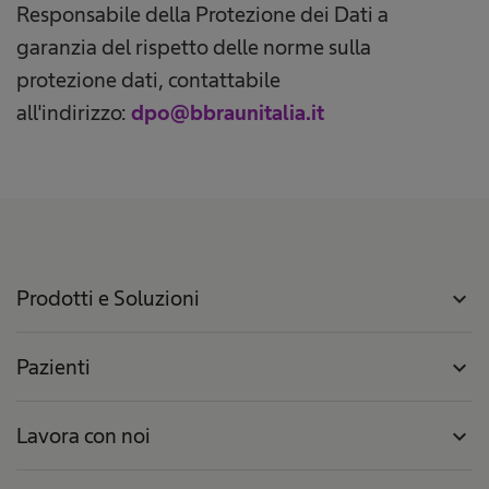
Responsabile della Protezione dei Dati a
garanzia del rispetto delle norme sulla
protezione dati, contattabile
all'indirizzo:
dpo@bbraunitalia.it
Prodotti e Soluzioni
expand_more
Pazienti
expand_more
Lavora con noi
expand_more