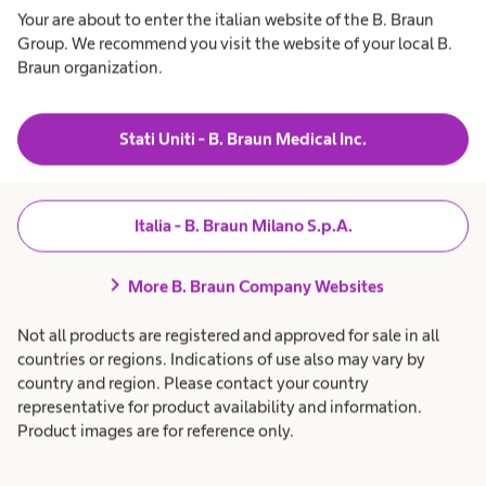
distribuzione dei prodotti o dei servizi,
Your are about to enter the italian website of the B. Braun
Group. We recommend you visit the website of your local B.
l'effettuazione e gestione di servizi di assistenza
Braun organization.
da imprese che si inseriscono nella distribuzione
dei prodotti e dei servizi della nostra società (es.
Stati Uniti - B. Braun Medical Inc.
attività esternalizzate o in outsourcing, corrieri
etc.). Le ricordiamo, infine, che i dati inerenti lo
stato di salute saranno comunicati
Italia - B. Braun Milano S.p.A.
esclusivamente nel caso di effettiva necessità e
pertinenza.
chevron_right
More B. Braun Company Websites
Inoltre, può essere necessario trasmettere i dati
Not all products are registered and approved for sale in all
countries or regions. Indications of use also may vary by
personali ad altre parti: a fornitori di servizi, ad
country and region. Please contact your country
esempio fornitori di servizi IT, fornitori di servizi
representative for product availability and information.
Product images are for reference only.
di stampa o fornitori di servizi per l'invio di
mailing per posta o in formato digitale. In questo