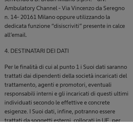
Ambulatory Channel - Via Vincenzo da Seregno
n. 14- 20161 Milano oppure utilizzando la
dedicata funzione “disiscriviti” presente in calce
all’email.
4. DESTINATARI DEI DATI
Per le finalità di cui al punto 1 i Suoi dati saranno
trattati dai dipendenti della società incaricati del
trattamento, agenti e promotori, eventuali
responsabili interni e gli incaricati di questi ultimi
individuati secondo le effettive e concrete
esigenze. I Suoi dati, infine, potranno essere
trattati da soggetti esterni, collocati in UE, per
l'evasione delle richieste avanzate, la