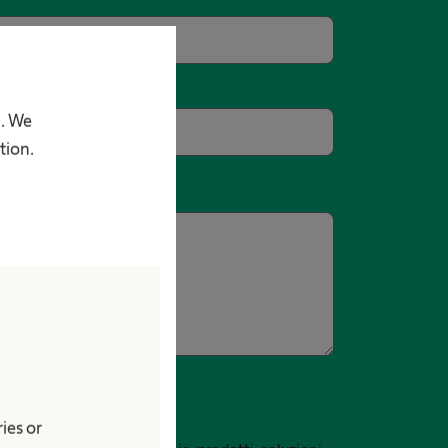
p. We
tion.
ies or