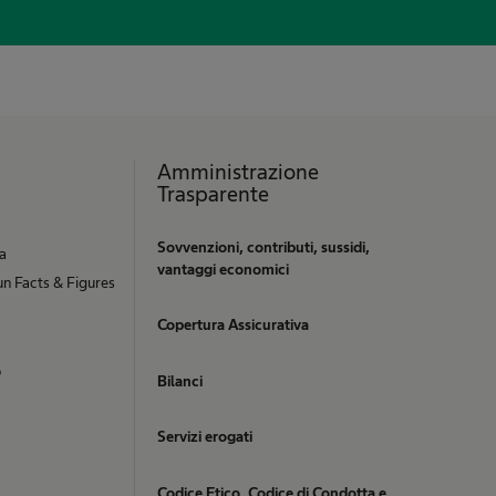
Amministrazione
Trasparente
Sovvenzioni, contributi, sussidi,
ia
vantaggi economici
n Facts & Figures
Copertura Assicurativa
b
Bilanci
Servizi erogati
Codice Etico, Codice di Condotta e