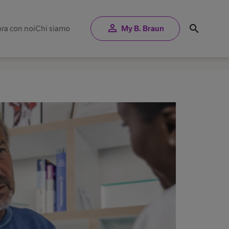
person
search
ra con noi
Chi siamo
My B. Braun