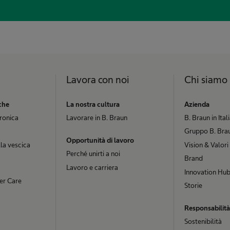
Lavora con noi
Chi siamo
che
La nostra cultura
Azienda
cronica
Lavorare in B. Braun
B. Braun in Ital
Gruppo B. Brau
Opportunità di lavoro
la vescica
Vision & Valori
Perché unirti a noi
Brand
Lavoro e carriera
Innovation Hu
er Care
Storie
Responsabilità
Sostenibilità