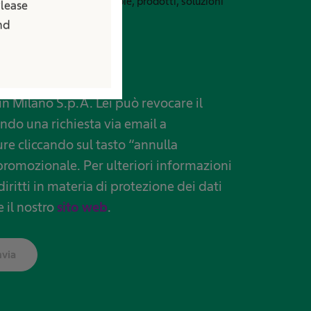
formazioni via email su terapie, prodotti, soluzioni
Please
and
un Milano S.p.A. Lei può revocare il
o una richiesta via email a
 cliccando sul tasto “annulla
promozionale. Per ulteriori informazioni
diritti in materia di protezione dei dati
e il nostro
sito web
.
nvia