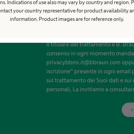
Sì desidero ricevere, in futuro, ulteriori in
ns. Indications of use also may vary by country and region. 
ed eventi B. Braun.
ntact your country representative for product availability 
information. Product images are for reference only.
Il titolare del trattamento è B. Bra
consenso in ogni momento mandand
privacybbmi.it@bbraun.com oppure
iscrizione” presente in ogni email 
sul trattamento dei Suoi dati e sui 
personali, La invitiamo a consultar
I