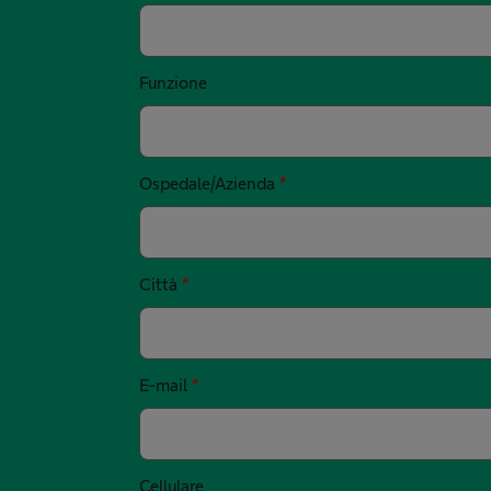
Funzione
Ospedale/Azienda
*
Città
*
E-mail
*
Cellulare