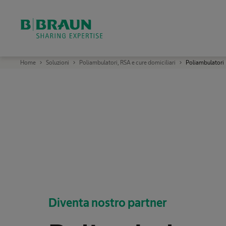
B
Home
Soluzioni
Poliambulatori, RSA e cure domiciliari
Poliambulatori
.
B
r
a
u
n
S
h
a
r
i
n
g
E
x
p
e
r
t
Diventa nostro partner
i
s
e