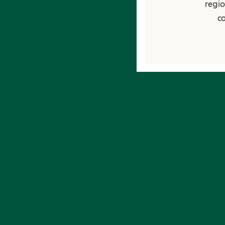
regio
co