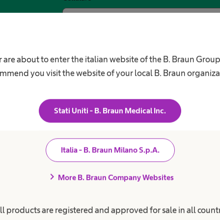
Cellulare
 are about to enter the italian website of the B. Braun Grou
expand_more
mmend you visit the website of your local B. Braun organiza
Richiesta
Stati Uniti - B. Braun Medical Inc.
iciliari
Italia - B. Braun Milano S.p.A.
chevron_right
More B. Braun Company Websites
Consenso marketing
ll products are registered and approved for sale in all countr