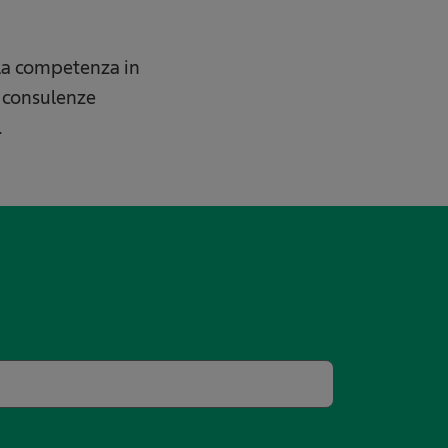
, la competenza in
n consulenze
.