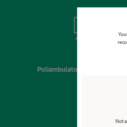
Your
reco
Poliambulatori, RSA e cure dom
Not a