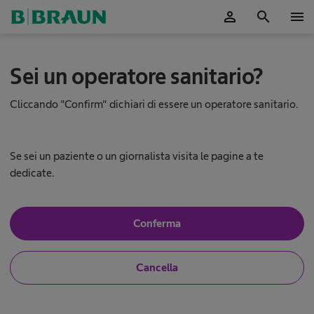
person
search
menu
A
Sei un operatore sanitario?
E
S
C
Cliccando "Confirm" dichiari di essere un operatore sanitario.
U
L
A
P
Se sei un paziente o un giornalista visita le pagine a te
®
dedicate.
E
i
n
S
Conferma
s
ì
t
,
e
s
i
N
Cancella
o
o
n
n
,
o
V
n
u
i
o
n