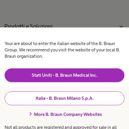
L
s
n
o
s
p
i
o
e
o
a
n
r
n
o
a
Prodotti e Soluzioni
expand_more
®
u
t
t
n
o
3
o
r
.
p
e
Your are about to enter the italian website of the B. Braun
Pazienti
expand_more
0
e
s
e
F
r
Group. We recommend you visit the website of your local B.
a
a
n
I
Braun organization.
t
i
c
-
Lavora con noi
expand_more
o
t
V
r
a
e
e
r
n
Stati Uniti - B. Braun Medical Inc.
s
i
d
Chi siamo
expand_more
a
o
e
n
.
o
r
i
e
t
Amministrazione
expand_more
Italia - B. Braun Milano S.p.A.
a
m
l
Trasparente
r
e
i
g
chevron_right
o
More B. Braun Company Websites
o
l
.
i
Italia
Not all products are registered and approved for sale in all