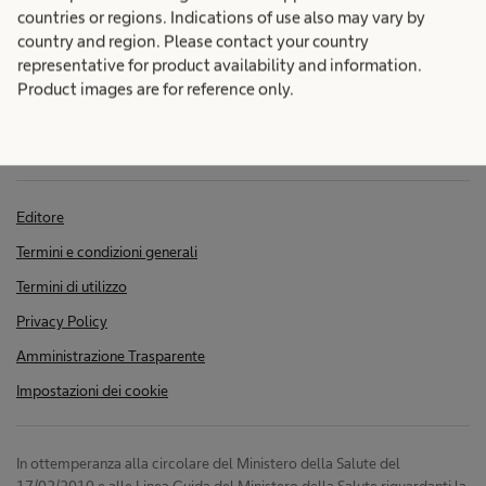
o
g
countries or regions. Indications of use also may vary by
.
country and region. Please contact your country
V
i
representative for product availability and information.
e
Product images are for reference only.
d
e
a
r
e
d
o
l
Editore
t
i
r
Termini e condizioni generali
e
i
.
Termini di utilizzo
Privacy Policy
I
m
Amministrazione Trasparente
m
a
Impostazioni dei cookie
a
g
In ottemperanza alla circolare del Ministero della Salute del
17/02/2010 e alle Linea Guida del Ministero della Salute riguardanti la