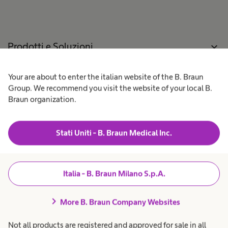
p
I
n
o
r
s
p
n
o
e
e
n
r
v
f
o
a
e
Prodotti e Soluzioni
expand_more
u
t
e
n
n
o
o
r
i
z
p
e
r
Your are about to enter the italian website of the B. Braun
Pazienti
expand_more
e
s
i
e
r
Group. We recommend you visit the website of your local B.
a
e
a
o
n
Braun organization.
t
i
t
Lavora con noi
expand_more
n
o
t
r
r
a
a
e
e
r
Stati Uniti - B. Braun Medical Inc.
t
s
i
Chi siamo
expand_more
n
a
o
t
n
.
a
e
i
r
t
l
Amministrazione
expand_more
Italia - B. Braun Milano S.p.A.
e
a
Trasparente
r
l
l
i
e
chevron_right
o
More B. Braun Company Websites
e
u
.
l
u
Italia
Not all products are registered and approved for sale in all