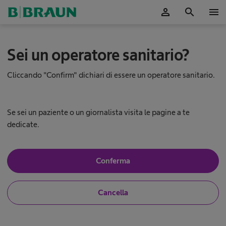
person
search
menu
Sei un operatore sanitario?
Cliccando "Confirm" dichiari di essere un operatore sanitario.
Se sei un paziente o un giornalista visita le pagine a te
dedicate.
A
i
S
Conferma
ì
u
,
t
s
a
N
Cancella
o
r
o
n
,
o
e
n
u
a
o
n