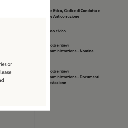
Codice Etico, Codice di Condotta e
Codice Anticorruzione
istenza sanitaria
Accesso civico
onsorizzazioni
Controlli e rilievi
sull'Amministrazione - Nomina
OIV
eo
ies or
cati stampa
Controlli e rilievi
Please
sull'Amministrazione - Documenti
and
di attestazione