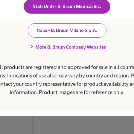
i
Stati Uniti - B. Braun Medical Inc.
Sostenibilità
t
a
Diversity
r
Compliance
i
o
Italia - B. Braun Milano S.p.A.
Accesso all'ass
.
Donazioni & Sp
chevron_right
More B. Braun Company Websites
Media
Immagini e vid
ll products are registered and approved for sale in all countr
News e comuni
ns. Indications of use also may vary by country and region. 
Contatti
ntact your country representative for product availability 
Sedi
information. Product images are for reference only.
Scrivici
SAP Ariba