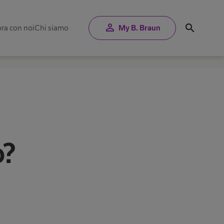
person
search
ra con noi
Chi siamo
My B. Braun
o?