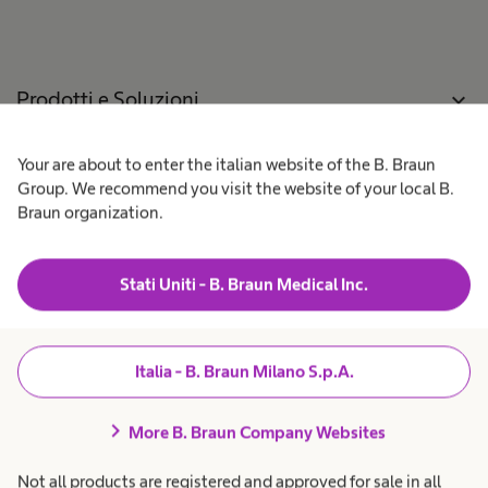
i
I
n
o
s
p
e
n
o
e
a
n
r
d
q
o
a
Prodotti e Soluzioni
expand_more
a
u
t
u
n
o
l
o
r
t
e
p
e
Your are about to enter the italian website of the B. Braun
a
Pazienti
expand_more
e
s
s
p
r
Group. We recommend you visit the website of your local B.
a
a
n
o
t
Braun organization.
t
i
r
Lavora con noi
expand_more
o
i
t
t
r
a
a
c
e
r
Stati Uniti - B. Braun Medical Inc.
s
i
t
Chi siamo
expand_more
a
a
o
a
n
.
s
i
Q
t
Amministrazione
expand_more
Italia - B. Braun Milano S.p.A.
i
a
Trasparente
r
,
u
i
chevron_right
o
More B. Braun Company Websites
s
.
p
Italia
Not all products are registered and approved for sale in all