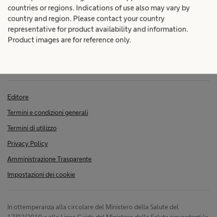
a
e
countries or regions. Indications of use also may vary by
l
country and region. Please contact your country
c
representative for product availability and information.
i
Product images are for reference only.
e
a
l
i
m
e
m
Editore
n
Termini e condizioni generali
t
p
Termini di utilizzo
e
Privacy Policy
a
n
Amministrazione Trasparente
e
Impostazioni dei cookie
t
l
l
t
In ottemperanza alla circolare del Ministero della Salute del
e
17/02/2010 e alle Linea Guida del Ministero della Salute riguardanti la