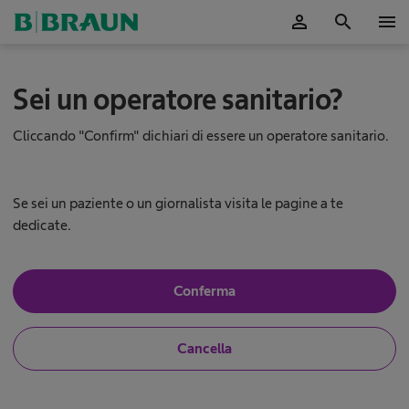
person
search
menu
Sei un operatore sanitario?
Cliccando "Confirm" dichiari di essere un operatore sanitario.
Se sei un paziente o un giornalista visita le pagine a te
dedicate.
S
Conferma
ì
,
s
S
N
Cancella
o
o
n
t
,
o
o
n
u
m
o
n