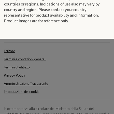
o
countries or regions. Indications of use also may vary by
e
country and region. Please contact your country
n
representative for product availability and information.
r
Product images are for reference only.
e
a
S
t
p
Editore
Termini e condizioni generali
i
l
Termini di utilizzo
o
Privacy Policy
i
Amministrazione Trasparente
n
t
Impostazioni dei cookie
I
In ottemperanza alla circolare del Ministero della Salute del
17/02/2010 e alle Linea Guida del Ministero della Salute riguardanti la