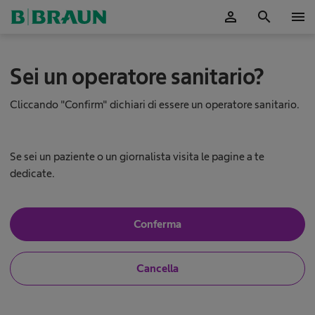
person
search
menu
B
I
Sei un operatore sanitario?
.
B
n
r
Cliccando "Confirm" dichiari di essere un operatore sanitario.
q
a
u
u
n
D
Se sei un paziente o un giornalista visita le pagine a te
e
e
dedicate.
s
n
t
t
a
S
Conferma
a
l
ì
C
,
p
a
s
r
N
Cancella
o
a
o
n
e
,
o
g
n
u
o
n