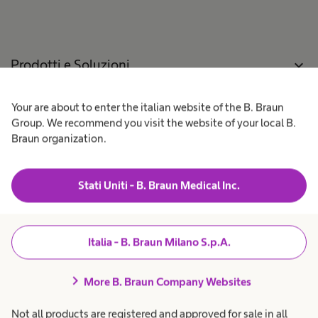
B
i
T
n
o
s
p
n
o
o
o
e
r
n
r
a
o
a
n
Prodotti e Soluzioni
expand_more
u
n
t
a
n
o
Bonesplit
o
r
a
p
e
e
Your are about to enter the italian website of the B. Braun
Pazienti
expand_more
l
e
s
Sinusfloor elevation
r
Group. We recommend you visit the website of your local B.
a
l
a
n
Braun organization.
R
'
t
i
Chirurgia dei tessuti molli
Lavora con noi
expand_more
o
t
i
r
a
n
e
r
e
Stati Uniti - B. Braun Medical Inc.
s
i
i
Chi siamo
expand_more
a
o
z
n
.
g
i
i
t
Amministrazione
expand_more
Italia - B. Braun Milano S.p.A.
o
a
Trasparente
e
r
i
chevron_right
o
More B. Braun Company Websites
B
.
n
Italia
Not all products are registered and approved for sale in all