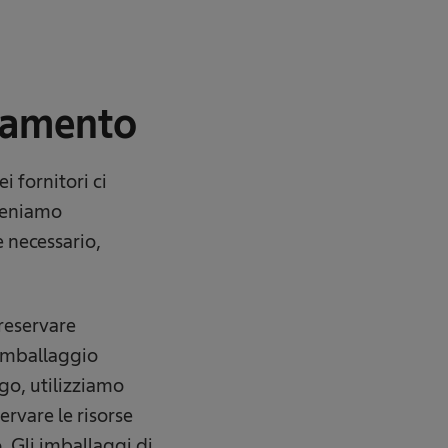
namento
i fornitori ci
tteniamo
se necessario,
reservare
 imballaggio
go, utilizziamo
ervare le risorse
. Gli imballaggi di