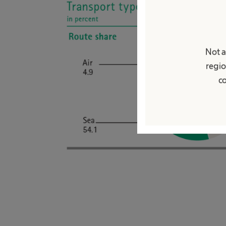
Not a
regio
co