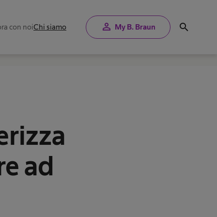
person
search
ra con noi
Chi siamo
My B. Braun
terizza
re ad