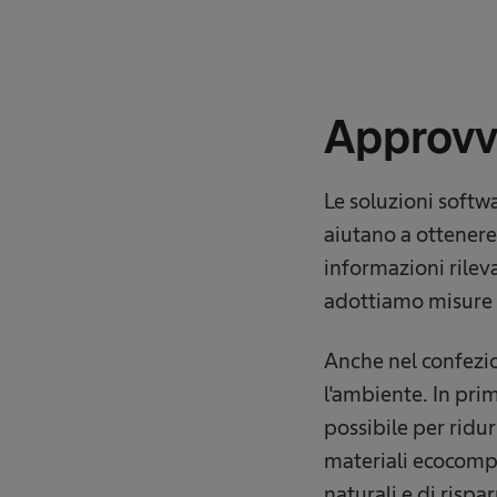
Approvv
Le soluzioni softwa
aiutano a ottener
informazioni rilevan
adottiamo misure 
Anche nel confezi
l'ambiente. In pri
possibile per ridu
materiali ecocompat
naturali e di risp