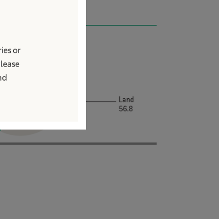
ies or
Please
and