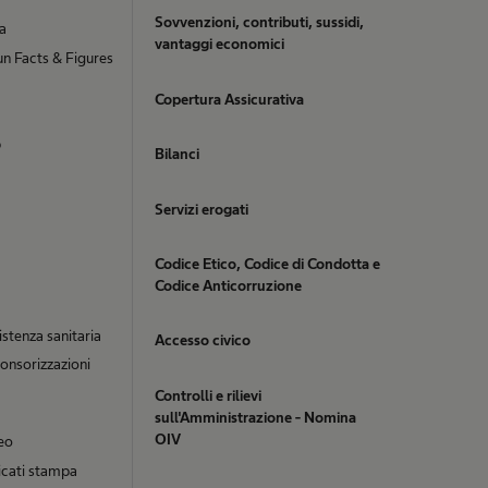
Sovvenzioni, contributi, sussidi,
ia
vantaggi economici
n Facts & Figures
Copertura Assicurativa
b
Bilanci
Servizi erogati
Codice Etico, Codice di Condotta e
Codice Anticorruzione
istenza sanitaria
Accesso civico
onsorizzazioni
Controlli e rilievi
sull'Amministrazione - Nomina
OIV
eo
cati stampa