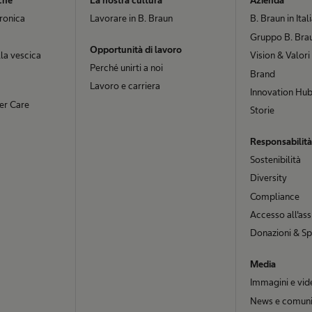
che
La nostra cultura
Azienda
cronica
Lavorare in B. Braun
B. Braun in Ital
Gruppo B. Brau
Opportunità di lavoro
la vescica
Vision & Valori
Perché unirti a noi
Brand
Lavoro e carriera
Innovation Hu
er Care
Storie
Responsabilità
Sostenibilità
Diversity
Compliance
Accesso all'ass
Donazioni & Sp
Media
Immagini e vid
News e comuni