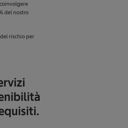
 coinvolgere
0% del nostro
del rischio per
ervizi
enibilità
quisiti.