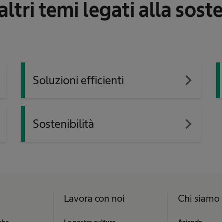
altri temi legati alla soste
xt
navigate_next
Soluzioni efficienti
xt
navigate_next
Sostenibilità
Lavora con noi
Chi siamo