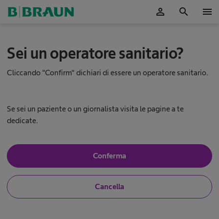
person
search
menu
C
Sei un operatore sanitario?
u
r
a
Cliccando "Confirm" dichiari di essere un operatore sanitario.
d
e
l
l
Se sei un paziente o un giornalista visita le pagine a te
a
dedicate.
c
u
t
S
Conferma
e
ì
,
L
s
N
Cancella
o
o
n
e
,
o
n
u
o
n