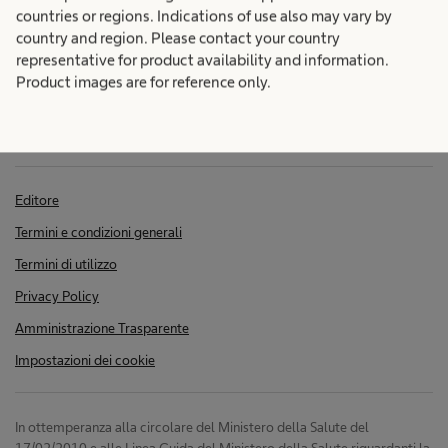
a
o
countries or regions. Indications of use also may vary by
country and region. Please contact your country
n
t
representative for product availability and information.
Product images are for reference only.
e
e
g
e
Editore
g
e
Termini e condizioni generali
e
Termini di utilizzo
t
Privacy Policy
r
r
Amministrazione Trasparente
e
Impostazioni dei cookie
a
l
In ottemperanza alla circolare del Ministero della Salute del
t
17/02/2010 e alle Linea Guida del Ministero della Salute riguardanti la