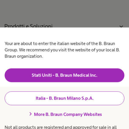
n
s
o
s
p
o
e
A
n
r
i
o
a
Prodotti e Soluzioni
expand_more
u
t
i
n
o
o
o
r
p
e
Your are about to enter the italian website of the B. Braun
Pazienti
expand_more
u
e
s
r
Group. We recommend you visit the website of your local B.
a
n
a
n
Braun organization.
t
i
t
Lavora con noi
expand_more
o
t
i
r
a
e
r
a
Stati Uniti - B. Braun Medical Inc.
s
i
Chi siamo
expand_more
c
a
o
n
.
a
i
t
u
Amministrazione
expand_more
Italia - B. Braun Milano S.p.A.
a
p
Trasparente
r
i
t
chevron_right
o
More B. Braun Company Websites
r
.
Italia
Not all products are registered and approved for sale in all